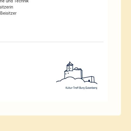
hne und Technik
sitzerin
 Beisitzer