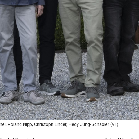
el, Roland Nipp, Christoph Linder, Hedy Jung-Schädler (v.l.)